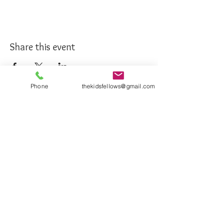
Share this event
Phone
thekidsfellows@gmail.com
Inscreva-se agora!
Are you a student?
Become a member
want to Donate
TheKidsFellows- Research Group in Anthrozoology
Copyright © 2025 |