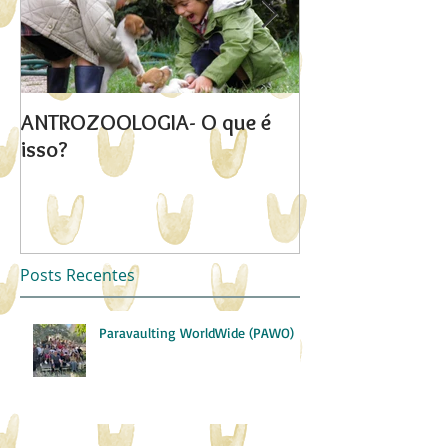
ANTROZOOLOGIA- O que é
"Quebrar o iso
isso?
Posts Recentes
Paravaulting WorldWide (PAWO)