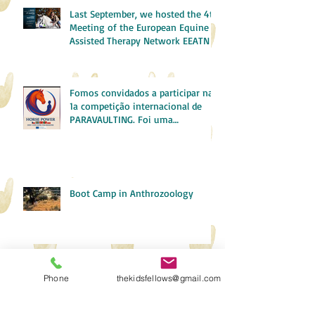
Last September, we hosted the 4th
Meeting of the European Equine
Assisted Therapy Network EEATN
Fomos convidados a participar na
1a competição internacional de
PARAVAULTING. Foi uma
experiência incrível!
Boot Camp in Anthrozoology
A Minha Experiência de Erasmus
Phone
thekidsfellows@gmail.com
em Osuna SPAIN